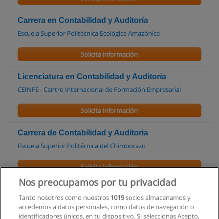
Carrera en Contabilidad y Auditoría
Escuela Superior Politécnica Ecológica Amazónica
Solicita información
Licenciatura en Contabilidad y Auditoría
CEINFE - Centro Internacional de Formación Empresarial
Solicita información
Carrera de Contabilidad y Auditoria
Escuela Superior Politécnica del Chimborazo
Solicita información
Nos preocupamos por tu privacidad
Carrera Tecnología Superior en Contabilidad
Tanto nosotros como nuestros
1019
socios almacenamos y
ITSQMET - Instituto Tecnológico Quito Metropolitano
accedemos a datos personales, como datos de navegación o
identificadores únicos, en tu dispositivo. Si seleccionas Acepto,