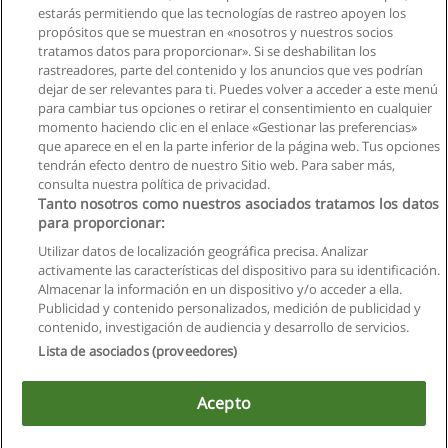
Solicita información
estarás permitiendo que las tecnologías de rastreo apoyen los
propósitos que se muestran en «nosotros y nuestros socios
tratamos datos para proporcionar». Si se deshabilitan los
Carrera de Contador Público
rastreadores, parte del contenido y los anuncios que ves podrían
Universidad Tecnológica San Antonio de Machala
dejar de ser relevantes para ti. Puedes volver a acceder a este menú
para cambiar tus opciones o retirar el consentimiento en cualquier
Solicita información
momento haciendo clic en el enlace «Gestionar las preferencias»
que aparece en el en la parte inferior de la página web. Tus opciones
tendrán efecto dentro de nuestro Sitio web. Para saber más,
consulta nuestra política de privacidad.
Tanto nosotros como nuestros asociados tratamos los datos
para proporcionar:
Reglas de uso
Utilizar datos de localización geográfica precisa. Analizar
activamente las características del dispositivo para su identificación.
Privacidad de datos
Almacenar la información en un dispositivo y/o acceder a ella.
Publicidad y contenido personalizados, medición de publicidad y
Contactar con Educaedu
contenido, investigación de audiencia y desarrollo de servicios.
Lista de asociados (proveedores)
Copyright © Educaedu Business S.L. - CIF : B-95610580: -
www.educaedu.com.ec
Acepto