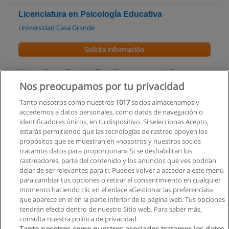
Licenciatura en Psicología Educativa
Universidad Casa Grande
Solicita información
Maestría en Terapia Familiar con mención en
intervención sistémica o mención en
Nos preocupamos por tu privacidad
psicoterapia sistémica
Tanto nosotros como nuestros
1017
socios almacenamos y
Universidad Católica de Santiago de Guayaquil
accedemos a datos personales, como datos de navegación o
identificadores únicos, en tu dispositivo. Si seleccionas Acepto,
Solicita información
estarás permitiendo que las tecnologías de rastreo apoyen los
propósitos que se muestran en «nosotros y nuestros socios
tratamos datos para proporcionar». Si se deshabilitan los
Carrera de Ciencias de la Educación
rastreadores, parte del contenido y los anuncios que ves podrían
Universidad Laica Vicente Rocafuerte de Guayaquil
dejar de ser relevantes para ti. Puedes volver a acceder a este menú
para cambiar tus opciones o retirar el consentimiento en cualquier
Solicita información
momento haciendo clic en el enlace «Gestionar las preferencias»
que aparece en el en la parte inferior de la página web. Tus opciones
tendrán efecto dentro de nuestro Sitio web. Para saber más,
consulta nuestra política de privacidad.
Tanto nosotros como nuestros asociados tratamos los datos