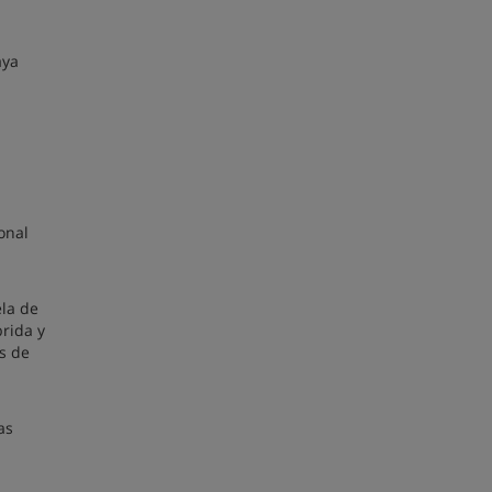
aya
onal
ela de
rida y
as de
as