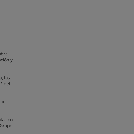
obre
ación y
, los
52 del
 un
ulación
 Grupo