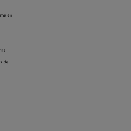
loma en
 “
ima
as de