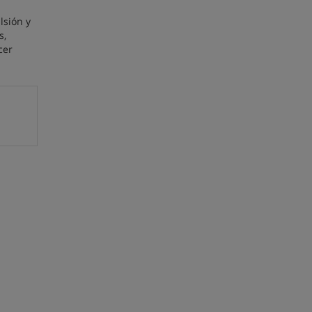
lsión y
s,
cer