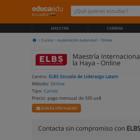
ecuador
MAESTRÍA
CARRERA
Cursos
Automoción Automóvil
Online
Maestría Internacional
la Haya - Online
Centro:
ELBS Escuela de Liderazgo Latam
Método:
Online
Tipo:
Cursos
Precio:
pago mensual de 595 us$
Solicita información
Contacta sin compromiso con
ELBS