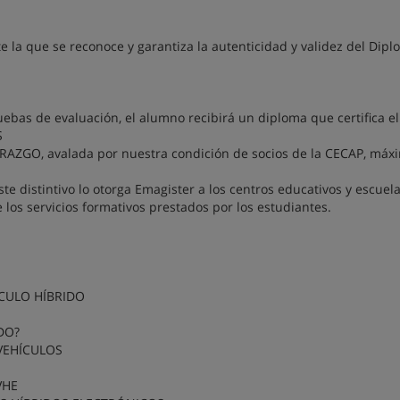
te la que se reconoce y garantiza la autenticidad y validez del Dip
uebas de evaluación, el alumno recibirá un diploma que certifica el
S
AZGO, avalada por nuestra condición de socios de la CECAP, máx
 distintivo lo otorga Emagister a los centros educativos y escuel
 los servicios formativos prestados por los estudiantes.
ÍCULO HÍBRIDO
DO?
 VEHÍCULOS
VHE