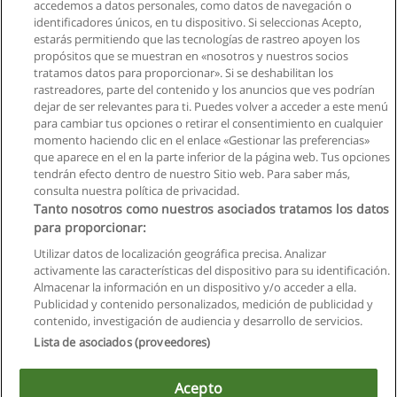
accedemos a datos personales, como datos de navegación o
identificadores únicos, en tu dispositivo. Si seleccionas Acepto,
estarás permitiendo que las tecnologías de rastreo apoyen los
propósitos que se muestran en «nosotros y nuestros socios
tratamos datos para proporcionar». Si se deshabilitan los
rastreadores, parte del contenido y los anuncios que ves podrían
dejar de ser relevantes para ti. Puedes volver a acceder a este menú
para cambiar tus opciones o retirar el consentimiento en cualquier
momento haciendo clic en el enlace «Gestionar las preferencias»
que aparece en el en la parte inferior de la página web. Tus opciones
tendrán efecto dentro de nuestro Sitio web. Para saber más,
consulta nuestra política de privacidad.
Tanto nosotros como nuestros asociados tratamos los datos
para proporcionar:
Reglas de uso
Utilizar datos de localización geográfica precisa. Analizar
activamente las características del dispositivo para su identificación.
Privacidad de datos
Almacenar la información en un dispositivo y/o acceder a ella.
Publicidad y contenido personalizados, medición de publicidad y
Contactar con Educaedu
contenido, investigación de audiencia y desarrollo de servicios.
Lista de asociados (proveedores)
Copyright © Educaedu Business S.L. - CIF : B-95610580: -
www.educaedu.com.ec
Acepto