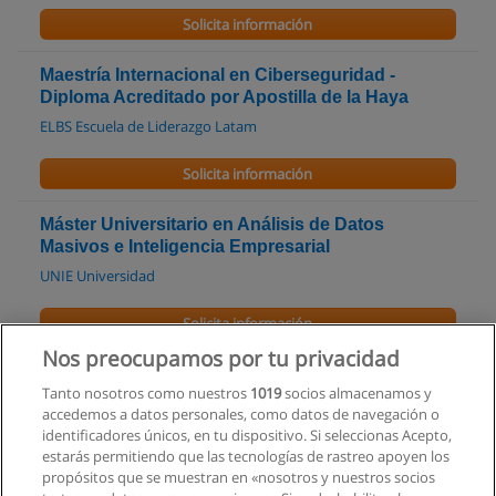
Solicita información
Maestría Internacional en Ciberseguridad -
Diploma Acreditado por Apostilla de la Haya
ELBS Escuela de Liderazgo Latam
Solicita información
Máster Universitario en Análisis de Datos
Masivos e Inteligencia Empresarial
UNIE Universidad
Solicita información
Nos preocupamos por tu privacidad
Máster en Data Analytics
Tanto nosotros como nuestros
1019
socios almacenamos y
School of Business and Innovation
accedemos a datos personales, como datos de navegación o
identificadores únicos, en tu dispositivo. Si seleccionas Acepto,
Solicita información
estarás permitiendo que las tecnologías de rastreo apoyen los
propósitos que se muestran en «nosotros y nuestros socios