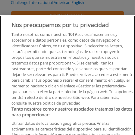
Challenge International American English
Solicita información
Nos preocupamos por tu privacidad
Curso Inglés para Taxistas con Aval Internacional
Tanto nosotros como nuestros
1019
socios almacenamos y
Ecuapymes - Iberdata
accedemos a datos personales, como datos de navegación o
identificadores únicos, en tu dispositivo. Si seleccionas Acepto,
Solicita información
estarás permitiendo que las tecnologías de rastreo apoyen los
propósitos que se muestran en «nosotros y nuestros socios
tratamos datos para proporcionar». Si se deshabilitan los
Curso Aprende a Hablar Ingles de Verdad
rastreadores, parte del contenido y los anuncios que ves podrían
Join in English Learning
dejar de ser relevantes para ti. Puedes volver a acceder a este menú
para cambiar tus opciones o retirar el consentimiento en cualquier
Solicita información
momento haciendo clic en el enlace «Gestionar las preferencias»
que aparece en el en la parte inferior de la página web. Tus opciones
tendrán efecto dentro de nuestro Sitio web. Para saber más,
consulta nuestra política de privacidad.
Tanto nosotros como nuestros asociados tratamos los datos
para proporcionar:
Reglas de uso
Utilizar datos de localización geográfica precisa. Analizar
activamente las características del dispositivo para su identificación.
Privacidad de datos
Almacenar la información en un dispositivo y/o acceder a ella.