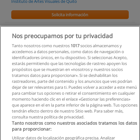
Instituto de Artes Visuales de Quito
Solicita información
Carrera de Fotografía Profesional
Nos preocupamos por tu privacidad
L.E.X.A - Tecnológico Latinoamericano de Expresiones
Artísticas.
Tanto nosotros como nuestros
1017
socios almacenamos y
accedemos a datos personales, como datos de navegación o
Solicita información
identificadores únicos, en tu dispositivo. Si seleccionas Acepto,
estarás permitiendo que las tecnologías de rastreo apoyen los
propósitos que se muestran en «nosotros y nuestros socios
Carrera de Diseño
tratamos datos para proporcionar». Si se deshabilitan los
Pontificia Universidad Católica del Ecuador Sede Santo
rastreadores, parte del contenido y los anuncios que ves podrían
Domingo
dejar de ser relevantes para ti. Puedes volver a acceder a este menú
para cambiar tus opciones o retirar el consentimiento en cualquier
Solicita información
momento haciendo clic en el enlace «Gestionar las preferencias»
que aparece en el en la parte inferior de la página web. Tus opciones
tendrán efecto dentro de nuestro Sitio web. Para saber más,
consulta nuestra política de privacidad.
Tanto nosotros como nuestros asociados tratamos los datos
para proporcionar:
Reglas de uso
Utilizar datos de localización geográfica precisa. Analizar