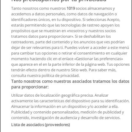
CETEC - Centro Tecnológico de Entrenamiento y Capacitación
Tanto nosotros como nuestros
1019
socios almacenamos y
accedemos a datos personales, como datos de navegación o
Solicita información
identificadores únicos, en tu dispositivo. Si seleccionas Acepto,
estarás permitiendo que las tecnologías de rastreo apoyen los
propósitos que se muestran en «nosotros y nuestros socios
Curso de Auxiliar Técnico en Computación
tratamos datos para proporcionar». Si se deshabilitan los
Básica
rastreadores, parte del contenido y los anuncios que ves podrían
CETEC - Centro Tecnológico de Entrenamiento y Capacitación
dejar de ser relevantes para ti. Puedes volver a acceder a este menú
para cambiar tus opciones o retirar el consentimiento en cualquier
Solicita información
momento haciendo clic en el enlace «Gestionar las preferencias»
que aparece en el en la parte inferior de la página web. Tus opciones
tendrán efecto dentro de nuestro Sitio web. Para saber más,
consulta nuestra política de privacidad.
Tanto nosotros como nuestros asociados tratamos los datos
para proporcionar:
Reglas de uso
Utilizar datos de localización geográfica precisa. Analizar
activamente las características del dispositivo para su identificación.
Privacidad de datos
Almacenar la información en un dispositivo y/o acceder a ella.
Publicidad y contenido personalizados, medición de publicidad y
Contactar con Educaedu
contenido, investigación de audiencia y desarrollo de servicios.
Lista de asociados (proveedores)
Copyright © Educaedu Business S.L. - CIF : B-95610580: -
www.educaedu.com.ec