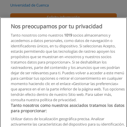
Universidad de Cuenca
Solicita información
Nos preocupamos por tu privacidad
Curso Diseño Gráfico Profesional
Tanto nosotros como nuestros
1019
socios almacenamos y
ICE Instituto - Capacitación & Asesoría
accedemos a datos personales, como datos de navegación o
identificadores únicos, en tu dispositivo. Si seleccionas Acepto,
Solicita información
estarás permitiendo que las tecnologías de rastreo apoyen los
propósitos que se muestran en «nosotros y nuestros socios
tratamos datos para proporcionar». Si se deshabilitan los
Carrera de Diseño
rastreadores, parte del contenido y los anuncios que ves podrían
Universidad Laica Vicente Rocafuerte de Guayaquil
dejar de ser relevantes para ti. Puedes volver a acceder a este menú
para cambiar tus opciones o retirar el consentimiento en cualquier
Solicita información
momento haciendo clic en el enlace «Gestionar las preferencias»
que aparece en el en la parte inferior de la página web. Tus opciones
tendrán efecto dentro de nuestro Sitio web. Para saber más,
consulta nuestra política de privacidad.
Tanto nosotros como nuestros asociados tratamos los datos
para proporcionar:
Reglas de uso
Utilizar datos de localización geográfica precisa. Analizar
activamente las características del dispositivo para su identificación.
Privacidad de datos