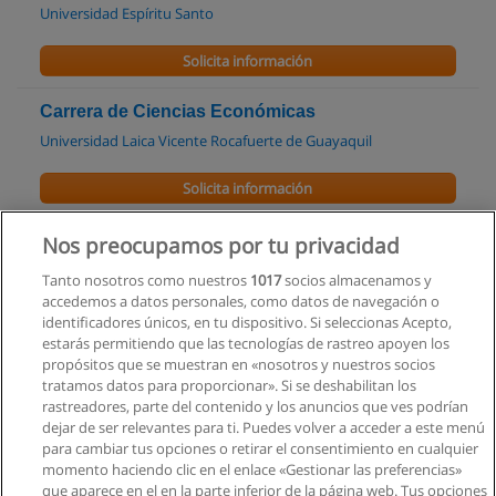
Universidad Espíritu Santo
Solicita información
Carrera de Ciencias Económicas
Universidad Laica Vicente Rocafuerte de Guayaquil
Solicita información
Maestría en Economía
Nos preocupamos por tu privacidad
Universidad del Pacífico
Tanto nosotros como nuestros
1017
socios almacenamos y
accedemos a datos personales, como datos de navegación o
Solicita información
identificadores únicos, en tu dispositivo. Si seleccionas Acepto,
estarás permitiendo que las tecnologías de rastreo apoyen los
propósitos que se muestran en «nosotros y nuestros socios
MAESTRIA EJECUTIVA EN ADMINISTRACION
tratamos datos para proporcionar». Si se deshabilitan los
DE EMPRESAS
rastreadores, parte del contenido y los anuncios que ves podrían
Escuela de Postgrado en Administración de Empresas
dejar de ser relevantes para ti. Puedes volver a acceder a este menú
para cambiar tus opciones o retirar el consentimiento en cualquier
Solicita información
momento haciendo clic en el enlace «Gestionar las preferencias»
que aparece en el en la parte inferior de la página web. Tus opciones