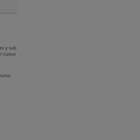
es y sub
el nuevo
rismo.