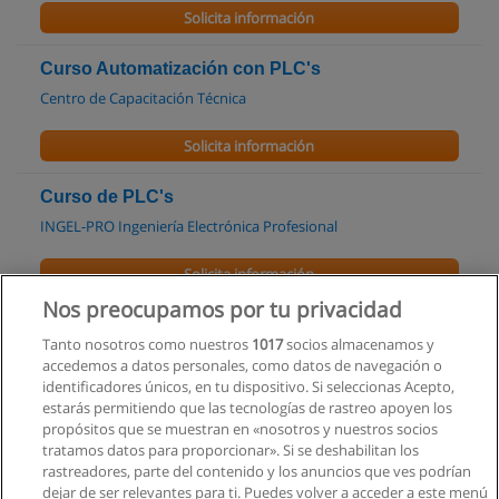
Solicita información
Curso Automatización con PLC's
Centro de Capacitación Técnica
Solicita información
Curso de PLC's
INGEL-PRO Ingeniería Electrónica Profesional
Solicita información
Nos preocupamos por tu privacidad
Curso de Control Industrial
Tanto nosotros como nuestros
1017
socios almacenamos y
INGEL-PRO Ingeniería Electrónica Profesional
accedemos a datos personales, como datos de navegación o
identificadores únicos, en tu dispositivo. Si seleccionas Acepto,
Solicita información
estarás permitiendo que las tecnologías de rastreo apoyen los
propósitos que se muestran en «nosotros y nuestros socios
tratamos datos para proporcionar». Si se deshabilitan los
Curso de InTouch
rastreadores, parte del contenido y los anuncios que ves podrían
INGEL-PRO Ingeniería Electrónica Profesional
dejar de ser relevantes para ti. Puedes volver a acceder a este menú