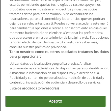
estarás permitiendo que las tecnologías de rastreo apoyen los
propósitos que se muestran en «nosotros y nuestros socios
Curso de Instrumentos para una Efectiva Gestión
tratamos datos para proporcionar». Si se deshabilitan los
Ambiental
rastreadores, parte del contenido y los anuncios que ves podrían
Centro de Formación Empresarial
dejar de ser relevantes para ti. Puedes volver a acceder a este menú
para cambiar tus opciones o retirar el consentimiento en cualquier
Solicita información
momento haciendo clic en el enlace «Gestionar las preferencias»
que aparece en el en la parte inferior de la página web. Tus opciones
tendrán efecto dentro de nuestro Sitio web. Para saber más,
consulta nuestra política de privacidad.
Tanto nosotros como nuestros asociados tratamos los datos
para proporcionar:
Reglas de uso
Utilizar datos de localización geográfica precisa. Analizar
activamente las características del dispositivo para su identificación.
Privacidad de datos
Almacenar la información en un dispositivo y/o acceder a ella.
Publicidad y contenido personalizados, medición de publicidad y
Contactar con Educaedu
contenido, investigación de audiencia y desarrollo de servicios.
Lista de asociados (proveedores)
Copyright © Educaedu Business S.L. - CIF : B-95610580: -
www.educaedu.com.ec
Acepto