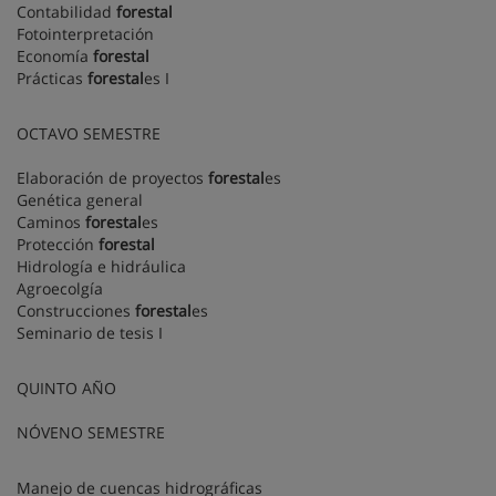
Contabilidad
forestal
Fotointerpretación
Economía
forestal
Prácticas
forestal
es I
OCTAVO SEMESTRE
Elaboración de proyectos
forestal
es
Genética general
Caminos
forestal
es
Protección
forestal
Hidrología e hidráulica
Agroecolgía
Construcciones
forestal
es
Seminario de tesis I
QUINTO AÑO
NÓVENO SEMESTRE
Manejo de cuencas hidrográficas