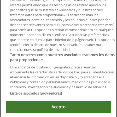
identificadores únicos, en tu dispositivo. Si seleccionas Acepto,
estarás permitiendo que las tecnologías de rastreo apoyen los
propósitos que se muestran en «nosotros y nuestros socios
Curso de Sistemas de Inyección a Gasolina y
tratamos datos para proporcionar». Si se deshabilitan los
Diesel
rastreadores, parte del contenido y los anuncios que ves podrían
Mundo Set
dejar de ser relevantes para ti. Puedes volver a acceder a este menú
para cambiar tus opciones o retirar el consentimiento en cualquier
Solicita información
momento haciendo clic en el enlace «Gestionar las preferencias»
que aparece en el en la parte inferior de la página web. Tus opciones
tendrán efecto dentro de nuestro Sitio web. Para saber más,
consulta nuestra política de privacidad.
Tanto nosotros como nuestros asociados tratamos los datos
para proporcionar:
Reglas de uso
Utilizar datos de localización geográfica precisa. Analizar
activamente las características del dispositivo para su identificación.
Privacidad de datos
Almacenar la información en un dispositivo y/o acceder a ella.
Publicidad y contenido personalizados, medición de publicidad y
Contactar con Educaedu
contenido, investigación de audiencia y desarrollo de servicios.
Lista de asociados (proveedores)
Copyright © Educaedu Business S.L. - CIF : B-95610580: -
www.educaedu.com.ec
Acepto