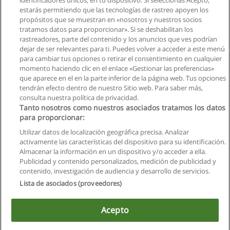
identificadores únicos, en tu dispositivo. Si seleccionas Acepto,
Solicita información
estarás permitiendo que las tecnologías de rastreo apoyen los
propósitos que se muestran en «nosotros y nuestros socios
tratamos datos para proporcionar». Si se deshabilitan los
Carrera Agroindustrial
rastreadores, parte del contenido y los anuncios que ves podrían
Universidad Nacional del Chimborazo
dejar de ser relevantes para ti. Puedes volver a acceder a este menú
para cambiar tus opciones o retirar el consentimiento en cualquier
Solicita información
momento haciendo clic en el enlace «Gestionar las preferencias»
que aparece en el en la parte inferior de la página web. Tus opciones
tendrán efecto dentro de nuestro Sitio web. Para saber más,
consulta nuestra política de privacidad.
Tanto nosotros como nuestros asociados tratamos los datos
para proporcionar:
Reglas de uso
Utilizar datos de localización geográfica precisa. Analizar
activamente las características del dispositivo para su identificación.
Privacidad de datos
Almacenar la información en un dispositivo y/o acceder a ella.
Publicidad y contenido personalizados, medición de publicidad y
Contactar con Educaedu
contenido, investigación de audiencia y desarrollo de servicios.
Lista de asociados (proveedores)
Copyright © Educaedu Business S.L. - CIF : B-95610580: -
www.educaedu.com.ec
Acepto