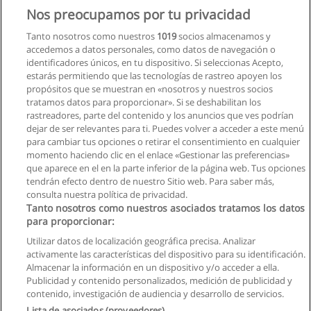
Nos preocupamos por tu privacidad
Maestría en Administración gerencial Hospitalaria
Tanto nosotros como nuestros
1019
socios almacenamos y
Escuela Politécnica del Ejército
accedemos a datos personales, como datos de navegación o
identificadores únicos, en tu dispositivo. Si seleccionas Acepto,
Solicita información
estarás permitiendo que las tecnologías de rastreo apoyen los
propósitos que se muestran en «nosotros y nuestros socios
tratamos datos para proporcionar». Si se deshabilitan los
Carrera de Enfermeria
rastreadores, parte del contenido y los anuncios que ves podrían
Pontificia Universidad Católica del Ecuador
dejar de ser relevantes para ti. Puedes volver a acceder a este menú
para cambiar tus opciones o retirar el consentimiento en cualquier
Solicita información
momento haciendo clic en el enlace «Gestionar las preferencias»
que aparece en el en la parte inferior de la página web. Tus opciones
tendrán efecto dentro de nuestro Sitio web. Para saber más,
consulta nuestra política de privacidad.
Tanto nosotros como nuestros asociados tratamos los datos
para proporcionar:
Reglas de uso
Utilizar datos de localización geográfica precisa. Analizar
activamente las características del dispositivo para su identificación.
Privacidad de datos
Almacenar la información en un dispositivo y/o acceder a ella.
Publicidad y contenido personalizados, medición de publicidad y
Contactar con Educaedu
contenido, investigación de audiencia y desarrollo de servicios.
Lista de asociados (proveedores)