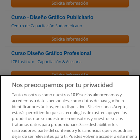
Solicita información
Curso - Diseño Gráfico Publicitario
Centro de Capacitación Sudamericano
Solicita información
Curso Diseño Gráfico Profesional
ICE Instituto - Capacitación & Asesoría
Solicita información
Nos preocupamos por tu privacidad
Curso - Diseño Técnico
Tanto nosotros como nuestros
1019
socios almacenamos y
Centro de Capacitación Sudamericano
accedemos a datos personales, como datos de navegación o
identificadores únicos, en tu dispositivo. Si seleccionas Acepto,
Solicita información
estarás permitiendo que las tecnologías de rastreo apoyen los
propósitos que se muestran en «nosotros y nuestros socios
tratamos datos para proporcionar». Si se deshabilitan los
Curso de Photoshop Cs6
rastreadores, parte del contenido y los anuncios que ves podrían
Grupo System Ecuador
dejar de ser relevantes para ti. Puedes volver a acceder a este menú