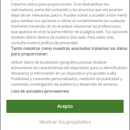
tratamos datos para proporcionar». Si se deshabilitan los
Carrera en Mecánica Automotriz
rastreadores, parte del contenido y los anuncios que ves podrían
UIDE - Universidad Internacional de Ecuador
dejar de ser relevantes para ti. Puedes volver a acceder a este menú
para cambiar tus opciones o retirar el consentimiento en cualquier
Solicita información
momento haciendo clic en el enlace «Gestionar las preferencias»
que aparece en el en la parte inferior de la página web. Tus opciones
tendrán efecto dentro de nuestro Sitio web. Para saber más,
consulta nuestra política de privacidad.
Tanto nosotros como nuestros asociados tratamos los datos
para proporcionar:
Reglas de uso
Utilizar datos de localización geográfica precisa. Analizar
activamente las características del dispositivo para su identificación.
Privacidad de datos
Almacenar la información en un dispositivo y/o acceder a ella.
Publicidad y contenido personalizados, medición de publicidad y
Contactar con Educaedu
contenido, investigación de audiencia y desarrollo de servicios.
Lista de asociados (proveedores)
Copyright © Educaedu Business S.L. - CIF : B-95610580: -
www.educaedu.com.ec
Acepto
Mostrar los propósitos