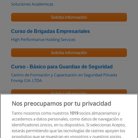
Soluciones Academicas
Solicita información
Curso de Brigadas Empresariales
High Performance Holding Services
Solicita información
Curso - Básico para Guardias de Seguridad
Centro de Formación y Capacitación en Seguridad Privada
Fovisp CIA. LTDA.
Solicita información
Nos preocupamos por tu privacidad
Curso - Seguridad Física e Integral
Tanto nosotros como nuestros
1019
socios almacenamos y
CETI
accedemos a datos personales, como datos de navegación o
identificadores únicos, en tu dispositivo. Si seleccionas Acepto,
Solicita información
estarás permitiendo que las tecnologías de rastreo apoyen los
propósitos que se muestran en «nosotros y nuestros socios