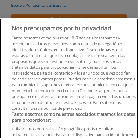
Escuela Politécnica del Ejército
Solicita información
Nos preocupamos por tu privacidad
Maestría en Sistemas de Gestión
Tanto nosotros como nuestros
1017
socios almacenamos y
Escuela Politécnica del Ejército
accedemos a datos personales, como datos de navegación o
identificadores únicos, en tu dispositivo. Si seleccionas Acepto,
Solicita información
estarás permitiendo que las tecnologías de rastreo apoyen los
propósitos que se muestran en «nosotros y nuestros socios
tratamos datos para proporcionar». Si se deshabilitan los
Maestria en auditoría Ambiental
rastreadores, parte del contenido y los anuncios que ves podrían
Escuela Politécnica del Ejército
dejar de ser relevantes para ti. Puedes volver a acceder a este menú
para cambiar tus opciones o retirar el consentimiento en cualquier
Solicita información
momento haciendo clic en el enlace «Gestionar las preferencias»
que aparece en el en la parte inferior de la página web. Tus opciones
tendrán efecto dentro de nuestro Sitio web. Para saber más,
consulta nuestra política de privacidad.
Tanto nosotros como nuestros asociados tratamos los datos
para proporcionar:
Reglas de uso
Utilizar datos de localización geográfica precisa. Analizar
activamente las características del dispositivo para su identificación.
Privacidad de datos