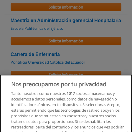
Solicita información
Maestría en Administración gerencial Hospitalaria
Escuela Politécnica del Ejército
Solicita información
Carrera de Enfermeria
Pontificia Universidad Católica del Ecuador
Solicita información
Nos preocupamos por tu privacidad
Carrera de Medicina
Tanto nosotros como nuestros
1017
socios almacenamos y
Universidad Técnica de Manabi
accedemos a datos personales, como datos de navegación o
identificadores únicos, en tu dispositivo. Si seleccionas Acepto,
Solicita información
estarás permitiendo que las tecnologías de rastreo apoyen los
propósitos que se muestran en «nosotros y nuestros socios
tratamos datos para proporcionar». Si se deshabilitan los
Carrera de Enfermería
rastreadores, parte del contenido y los anuncios que ves podrían
Universidad Técnica de Manabi