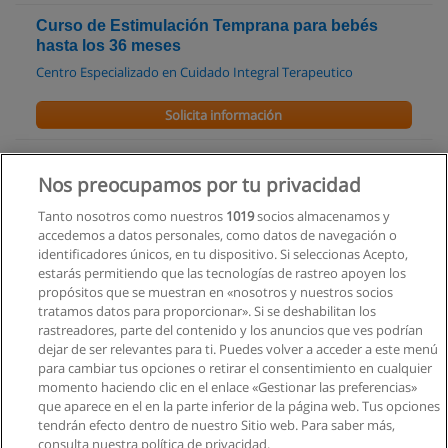
Curso de Estimulación Temprana para bebés
hasta los 36 meses
Centro Especializado en Cuidado Integral Terapeutico
Solicita información
Curso - Tecer Seminario Trastornos más
Nos preocupamos por tu privacidad
frecuentes del Habla y del Lenguaje en niños
Centro Especializado en Cuidado Integral Terapeutico
Tanto nosotros como nuestros
1019
socios almacenamos y
accedemos a datos personales, como datos de navegación o
Solicita información
identificadores únicos, en tu dispositivo. Si seleccionas Acepto,
estarás permitiendo que las tecnologías de rastreo apoyen los
propósitos que se muestran en «nosotros y nuestros socios
Licenciatura en Enfermeria
tratamos datos para proporcionar». Si se deshabilitan los
Pontificia Universidad Católica del Ecuador Sede Santo
rastreadores, parte del contenido y los anuncios que ves podrían
Domingo
dejar de ser relevantes para ti. Puedes volver a acceder a este menú
para cambiar tus opciones o retirar el consentimiento en cualquier
Solicita información
momento haciendo clic en el enlace «Gestionar las preferencias»
que aparece en el en la parte inferior de la página web. Tus opciones
tendrán efecto dentro de nuestro Sitio web. Para saber más,
consulta nuestra política de privacidad.