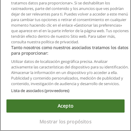
tratamos datos para proporcionar». Si se deshabilitan los
rastreadores, parte del contenido y los anuncios que ves podrían
dejar de ser relevantes para ti. Puedes volver a acceder a este menú
para cambiar tus opciones o retirar el consentimiento en cualquier
momento haciendo clic en el enlace «Gestionar las preferencias»
que aparece en el en la parte inferior de la página web. Tus opciones
tendrán efecto dentro de nuestro Sitio web. Para saber más,
consulta nuestra política de privacidad.
Tanto nosotros como nuestros asociados tratamos los datos
Reglas de uso
para proporcionar:
Privacidad de datos
Utilizar datos de localización geográfica precisa. Analizar
activamente las características del dispositivo para su identificación.
Contactar con Educaedu
Almacenar la información en un dispositivo y/o acceder a ella.
Publicidad y contenido personalizados, medición de publicidad y
contenido, investigación de audiencia y desarrollo de servicios.
Copyright © Educaedu Business S.L. - CIF : B-95610580: -
www.educaedu.com.ec
Lista de asociados (proveedores)
Acepto
Mostrar los propósitos