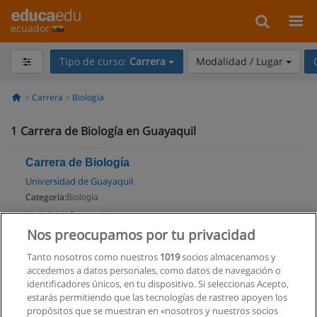
ecuador
Tipo de curso:
Carrera
Modalidad / Lugar
Carrera
Biología
1
Carrera de Biología en Guayaquil
Carrera de Biología
Universidad de Guayaquil
Categoría:
Biología
Modalidad:
Presencial
Nos preocupamos por tu privacidad
Solicita información
Tanto nosotros como nuestros
1019
socios almacenamos y
Impartido en:
accedemos a datos personales, como datos de navegación o
Guayaquil
identificadores únicos, en tu dispositivo. Si seleccionas Acepto,
estarás permitiendo que las tecnologías de rastreo apoyen los
propósitos que se muestran en «nosotros y nuestros socios