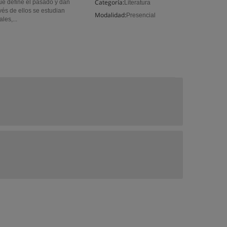
Categoría:
e define el pasado y dan
Literatura
avés de ellos se estudian
Modalidad:
Presencial
les,...