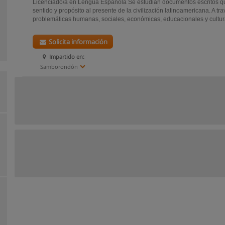
Licenciado/a en Lengua Española Se estudian documentos escritos qu
sentido y propósito al presente de la civilización latinoamericana. A tr
problemáticas humanas, sociales, económicas, educacionales y cultura
Solicita información
Impartido en:
Samborondón