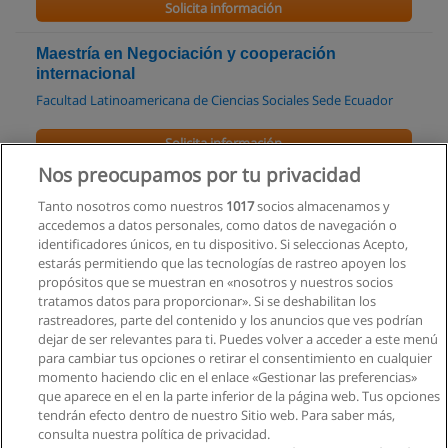
Solicita información
Maestría en Negociación y cooperación
internacional
Facultad Latinoamericana de Ciencias Sociales Sede Ecuador
Solicita información
Nos preocupamos por tu privacidad
Maestría en Seguridad y derechos humanos
Tanto nosotros como nuestros
1017
socios almacenamos y
Facultad Latinoamericana de Ciencias Sociales Sede Ecuador
accedemos a datos personales, como datos de navegación o
identificadores únicos, en tu dispositivo. Si seleccionas Acepto,
Solicita información
estarás permitiendo que las tecnologías de rastreo apoyen los
propósitos que se muestran en «nosotros y nuestros socios
tratamos datos para proporcionar». Si se deshabilitan los
Diplomado Superior en Género y Economía
rastreadores, parte del contenido y los anuncios que ves podrían
Facultad Latinoamericana de Ciencias Sociales Sede Ecuador
dejar de ser relevantes para ti. Puedes volver a acceder a este menú
para cambiar tus opciones o retirar el consentimiento en cualquier
Solicita información
momento haciendo clic en el enlace «Gestionar las preferencias»
que aparece en el en la parte inferior de la página web. Tus opciones
tendrán efecto dentro de nuestro Sitio web. Para saber más,
consulta nuestra política de privacidad.