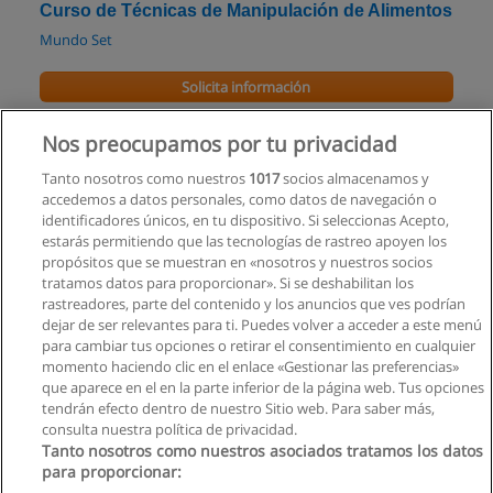
Curso de Técnicas de Manipulación de Alimentos
Mundo Set
Solicita información
Curso de Automatismo en Edificios y gestión
Nos preocupamos por tu privacidad
Energética
Tanto nosotros como nuestros
1017
socios almacenamos y
Mundo Set
accedemos a datos personales, como datos de navegación o
identificadores únicos, en tu dispositivo. Si seleccionas Acepto,
Solicita información
estarás permitiendo que las tecnologías de rastreo apoyen los
propósitos que se muestran en «nosotros y nuestros socios
tratamos datos para proporcionar». Si se deshabilitan los
Curso de Panadero Profesional
rastreadores, parte del contenido y los anuncios que ves podrían
Centro de Capacitación Turistica
dejar de ser relevantes para ti. Puedes volver a acceder a este menú
para cambiar tus opciones o retirar el consentimiento en cualquier
Solicita información
momento haciendo clic en el enlace «Gestionar las preferencias»
que aparece en el en la parte inferior de la página web. Tus opciones
tendrán efecto dentro de nuestro Sitio web. Para saber más,
consulta nuestra política de privacidad.
Tanto nosotros como nuestros asociados tratamos los datos
para proporcionar:
Reglas de uso