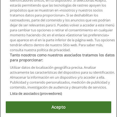
identificadores únicos, en tu dispositivo. Si seleccionas Acepto,
Solicita información
estarás permitiendo que las tecnologías de rastreo apoyen los
propósitos que se muestran en «nosotros y nuestros socios
tratamos datos para proporcionar». Si se deshabilitan los
Curso: Matemáticas y Desarrollo Emocional
rastreadores, parte del contenido y los anuncios que ves podrían
IKU Matemáticas Valle de los Chillos
dejar de ser relevantes para ti. Puedes volver a acceder a este menú
para cambiar tus opciones o retirar el consentimiento en cualquier
Solicita información
momento haciendo clic en el enlace «Gestionar las preferencias»
que aparece en el en la parte inferior de la página web. Tus opciones
tendrán efecto dentro de nuestro Sitio web. Para saber más,
consulta nuestra política de privacidad.
Tanto nosotros como nuestros asociados tratamos los datos
para proporcionar:
Reglas de uso
Utilizar datos de localización geográfica precisa. Analizar
activamente las características del dispositivo para su identificación.
Privacidad de datos
Almacenar la información en un dispositivo y/o acceder a ella.
Publicidad y contenido personalizados, medición de publicidad y
Contactar con Educaedu
contenido, investigación de audiencia y desarrollo de servicios.
Lista de asociados (proveedores)
Copyright © Educaedu Business S.L. - CIF : B-95610580: -
www.educaedu.com.ec
Acepto
Este sitio utiliza cookies.