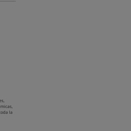
es,
ámicas,
toda la
a