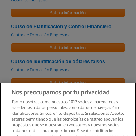
Solicita información
Curso de Planificación y Control Financiero
Centro de Formación Empresarial
Solicita información
Curso de Identificación de dólares falsos
Centro de Formación Empresarial
Solicita información
Nos preocupamos por tu privacidad
Curso de Certificación Analista Financiero
Tanto nosotros como nuestros
1017
socios almacenamos y
Centrhum
accedemos a datos personales, como datos de navegación o
identificadores únicos, en tu dispositivo. Si seleccionas Acepto,
Solicita información
estarás permitiendo que las tecnologías de rastreo apoyen los
propósitos que se muestran en «nosotros y nuestros socios
tratamos datos para proporcionar». Si se deshabilitan los
Curso: Clases de Economía en Quito