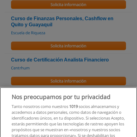
Solicita información
Curso de Finanzas Personales, Cashflow en
Quito y Guayaquil
Escuela de Riqueza
Solicita información
Curso de Certificación Analista Financiero
Centrhum
Solicita información
Curso: Clases de Economía en Quito
Nos preocupamos por tu privacidad
Asesoría Educativa
Tanto nosotros como nuestros
1019
socios almacenamos y
accedemos a datos personales, como datos de navegación o
Solicita información
identificadores únicos, en tu dispositivo. Si seleccionas Acepto,
estarás permitiendo que las tecnologías de rastreo apoyen los
propósitos que se muestran en «nosotros y nuestros socios
Curso de NIFFS (Norma Internacional de
tratamos datos para proporcionar». Si se deshabilitan los
Información Financiera)