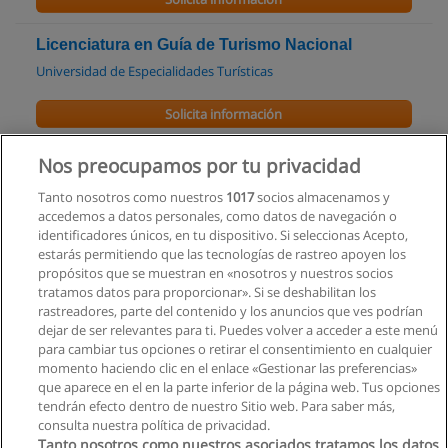
Licenciatura en Guía de Turismo Nacional
Universidad de Especialidades Turísticas
Solicita información
Maestría en Gerencia Educativa
Nos preocupamos por tu privacidad
Universidad Andina Simón Bolívar
Tanto nosotros como nuestros
1017
socios almacenamos y
accedemos a datos personales, como datos de navegación o
Solicita información
identificadores únicos, en tu dispositivo. Si seleccionas Acepto,
estarás permitiendo que las tecnologías de rastreo apoyen los
propósitos que se muestran en «nosotros y nuestros socios
Especialización Superior en Gerencia Educativa
tratamos datos para proporcionar». Si se deshabilitan los
(Segunda llamada)
rastreadores, parte del contenido y los anuncios que ves podrían
Universidad Andina Simón Bolívar
dejar de ser relevantes para ti. Puedes volver a acceder a este menú
para cambiar tus opciones o retirar el consentimiento en cualquier
Solicita información
momento haciendo clic en el enlace «Gestionar las preferencias»
que aparece en el en la parte inferior de la página web. Tus opciones
tendrán efecto dentro de nuestro Sitio web. Para saber más,
consulta nuestra política de privacidad.
Tanto nosotros como nuestros asociados tratamos los datos