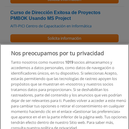
Curso de Dirección Exitosa de Proyectos
PMBOK Usando MS Project
AITI-PICI Centro de Capacitación en Informática
Solicita información
Curso: Preparación para la Certificación PMI-
Nos preocupamos por tu privacidad
ACP®
Tanto nosotros como nuestros
1019
socios almacenamos y
TenStep Academy
accedemos a datos personales, como datos de navegación o
identificadores únicos, en tu dispositivo. Si seleccionas Acepto,
Solicita información
estarás permitiendo que las tecnologías de rastreo apoyen los
propósitos que se muestran en «nosotros y nuestros socios
tratamos datos para proporcionar». Si se deshabilitan los
Curso: Preparación para la Certificación PMP®
rastreadores, parte del contenido y los anuncios que ves podrían
TenStep Academy
dejar de ser relevantes para ti. Puedes volver a acceder a este menú
para cambiar tus opciones o retirar el consentimiento en cualquier
Solicita información
momento haciendo clic en el enlace «Gestionar las preferencias»
que aparece en el en la parte inferior de la página web. Tus opciones
tendrán efecto dentro de nuestro Sitio web. Para saber más,
consulta nuestra política de privacidad.