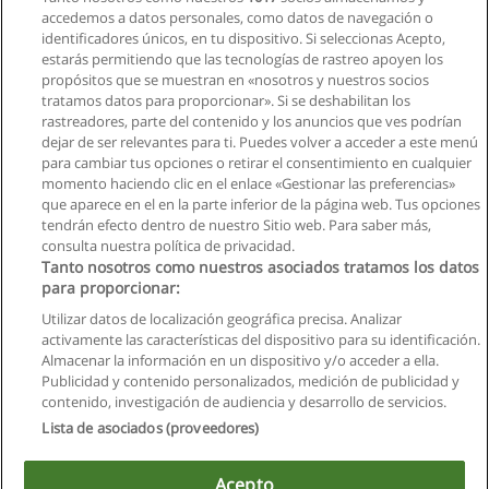
Solicita información
accedemos a datos personales, como datos de navegación o
identificadores únicos, en tu dispositivo. Si seleccionas Acepto,
estarás permitiendo que las tecnologías de rastreo apoyen los
Curso Trabajo en Equipo y Gestión de la
propósitos que se muestran en «nosotros y nuestros socios
Comunicación
tratamos datos para proporcionar». Si se deshabilitan los
Service Quality Ecuador (Capacitación & Asesoramiento
rastreadores, parte del contenido y los anuncios que ves podrían
Empresarial)
dejar de ser relevantes para ti. Puedes volver a acceder a este menú
para cambiar tus opciones o retirar el consentimiento en cualquier
Solicita información
momento haciendo clic en el enlace «Gestionar las preferencias»
que aparece en el en la parte inferior de la página web. Tus opciones
tendrán efecto dentro de nuestro Sitio web. Para saber más,
consulta nuestra política de privacidad.
Tanto nosotros como nuestros asociados tratamos los datos
para proporcionar:
Reglas de uso
Utilizar datos de localización geográfica precisa. Analizar
activamente las características del dispositivo para su identificación.
Privacidad de datos
Almacenar la información en un dispositivo y/o acceder a ella.
Publicidad y contenido personalizados, medición de publicidad y
Contactar con Educaedu
contenido, investigación de audiencia y desarrollo de servicios.
Lista de asociados (proveedores)
Copyright © Educaedu Business S.L. - CIF : B-95610580: -
www.educaedu.com.ec
Acepto