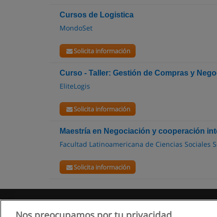
Cursos de Logistica
MondoSet
Solicita información
Curso - Taller: Gestión de Compras y Nego
EliteLogis
Solicita información
Maestría en Negociación y cooperación int
Facultad Latinoamericana de Ciencias Sociales 
Solicita información
Nos preocupamos por tu privacidad