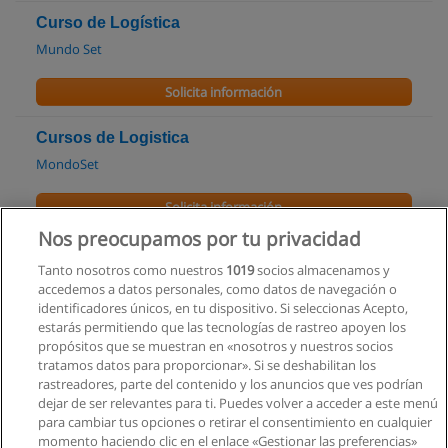
Curso de Logística
Mundo Set
Solicita información
Cursos de Logistica
MondoSet
Solicita información
Nos preocupamos por tu privacidad
Maestría en Relaciones Internacionales
Tanto nosotros como nuestros
1019
socios almacenamos y
Universidad Andina Simón Bolívar
accedemos a datos personales, como datos de navegación o
identificadores únicos, en tu dispositivo. Si seleccionas Acepto,
Solicita información
estarás permitiendo que las tecnologías de rastreo apoyen los
propósitos que se muestran en «nosotros y nuestros socios
tratamos datos para proporcionar». Si se deshabilitan los
Especialización Superior en Creación de
rastreadores, parte del contenido y los anuncios que ves podrían
Empresas con énfasis en Gestión de la PYME
dejar de ser relevantes para ti. Puedes volver a acceder a este menú
Universidad Andina Simón Bolívar
para cambiar tus opciones o retirar el consentimiento en cualquier
momento haciendo clic en el enlace «Gestionar las preferencias»