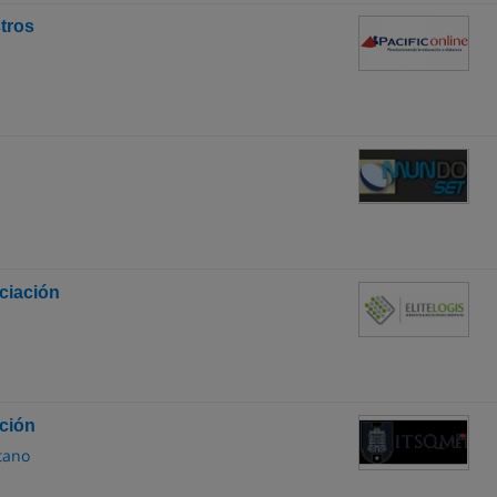
tros
ciación
ación
tano