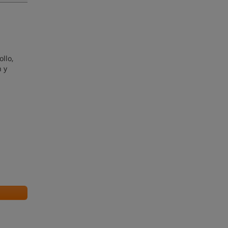
llo,
 y