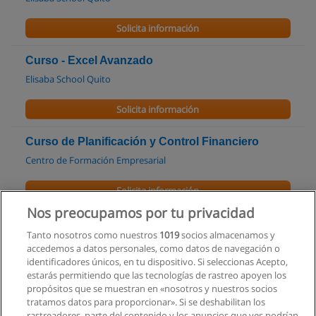
Solicita información
Curso - Excel Avanzado
Elisaba School Quito
Solicita información
Curso de Planificación y Control Financiero
Centro de Formación Empresarial
Solicita información
Nos preocupamos por tu privacidad
Curso de Identificación de dólares falsos
Tanto nosotros como nuestros
1019
socios almacenamos y
Centro de Formación Empresarial
accedemos a datos personales, como datos de navegación o
identificadores únicos, en tu dispositivo. Si seleccionas Acepto,
Solicita información
estarás permitiendo que las tecnologías de rastreo apoyen los
propósitos que se muestran en «nosotros y nuestros socios
tratamos datos para proporcionar». Si se deshabilitan los
Curso de Certificación Analista Financiero
rastreadores, parte del contenido y los anuncios que ves podrían