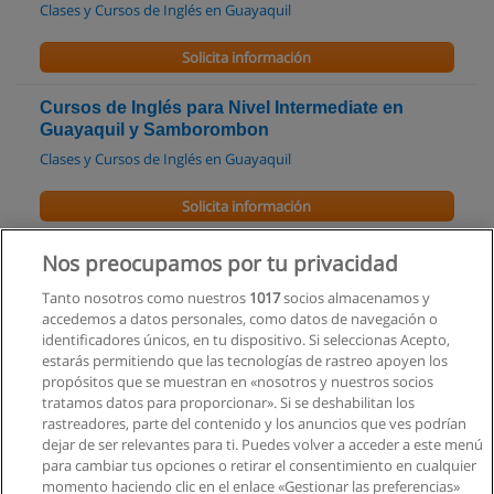
Clases y Cursos de Inglés en Guayaquil
Solicita información
Cursos de Inglés para Nivel Intermediate en
Guayaquil y Samborombon
Clases y Cursos de Inglés en Guayaquil
Solicita información
Cursos de Inglés para Nivel Principientes
Nos preocupamos por tu privacidad
Beginners
Tanto nosotros como nuestros
1017
socios almacenamos y
Clases y Cursos de Inglés en Guayaquil
accedemos a datos personales, como datos de navegación o
identificadores únicos, en tu dispositivo. Si seleccionas Acepto,
Solicita información
estarás permitiendo que las tecnologías de rastreo apoyen los
propósitos que se muestran en «nosotros y nuestros socios
tratamos datos para proporcionar». Si se deshabilitan los
Curso - Taller Taster Icelt
rastreadores, parte del contenido y los anuncios que ves podrían
International House Quito-Guayaquil
dejar de ser relevantes para ti. Puedes volver a acceder a este menú
para cambiar tus opciones o retirar el consentimiento en cualquier
Solicita información
momento haciendo clic en el enlace «Gestionar las preferencias»