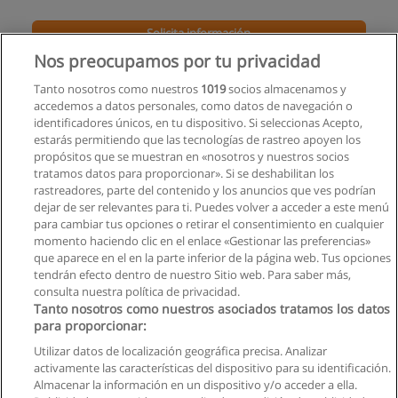
Solicita información
Nos preocupamos por tu privacidad
Maestría en Dirección de Empresas (MBA)
Tanto nosotros como nuestros
1019
socios almacenamos y
Universidad Andina Simón Bolívar
accedemos a datos personales, como datos de navegación o
identificadores únicos, en tu dispositivo. Si seleccionas Acepto,
Solicita información
estarás permitiendo que las tecnologías de rastreo apoyen los
propósitos que se muestran en «nosotros y nuestros socios
tratamos datos para proporcionar». Si se deshabilitan los
MBA en Dirección Estratégica
rastreadores, parte del contenido y los anuncios que ves podrían
UIDE - Universidad Internacional de Ecuador
dejar de ser relevantes para ti. Puedes volver a acceder a este menú
para cambiar tus opciones o retirar el consentimiento en cualquier
Solicita información
momento haciendo clic en el enlace «Gestionar las preferencias»
que aparece en el en la parte inferior de la página web. Tus opciones
tendrán efecto dentro de nuestro Sitio web. Para saber más,
consulta nuestra política de privacidad.
Tanto nosotros como nuestros asociados tratamos los datos
para proporcionar:
Reglas de uso
Utilizar datos de localización geográfica precisa. Analizar
activamente las características del dispositivo para su identificación.
Privacidad de datos
Almacenar la información en un dispositivo y/o acceder a ella.