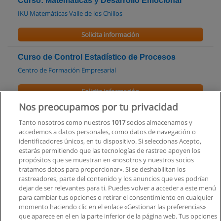
Curso: Matemáticas y Desarrollo Emocional
IKU Matemáticas Valle de los Chillos
Solicita información
Curso de Control Estadístico de Procesos
Centro de Formación Empresarial
Solicita información
Nos preocupamos por tu privacidad
Curso de Administración Efectiva de Procesos
Tanto nosotros como nuestros
1017
socios almacenamos y
Centro de Formación Empresarial
accedemos a datos personales, como datos de navegación o
identificadores únicos, en tu dispositivo. Si seleccionas Acepto,
Solicita información
estarás permitiendo que las tecnologías de rastreo apoyen los
propósitos que se muestran en «nosotros y nuestros socios
tratamos datos para proporcionar». Si se deshabilitan los
Curso Online Diseño y Gestión de Proyectos
rastreadores, parte del contenido y los anuncios que ves podrían
Educa Soluciones
dejar de ser relevantes para ti. Puedes volver a acceder a este menú
para cambiar tus opciones o retirar el consentimiento en cualquier
Solicita información
momento haciendo clic en el enlace «Gestionar las preferencias»
que aparece en el en la parte inferior de la página web. Tus opciones