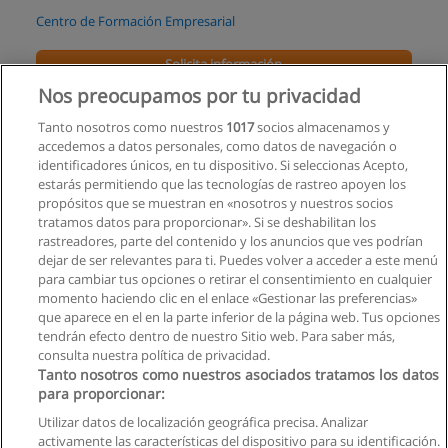
Centro de Formación Empresarial
Solicita información
Nos preocupamos por tu privacidad
Curso de Seguridad Bancaria
Tanto nosotros como nuestros
1017
socios almacenamos y
Centro de Formación Empresarial
accedemos a datos personales, como datos de navegación o
identificadores únicos, en tu dispositivo. Si seleccionas Acepto,
Solicita información
estarás permitiendo que las tecnologías de rastreo apoyen los
propósitos que se muestran en «nosotros y nuestros socios
tratamos datos para proporcionar». Si se deshabilitan los
Curso de Planificación y Control Financiero
rastreadores, parte del contenido y los anuncios que ves podrían
Centro de Formación Empresarial
dejar de ser relevantes para ti. Puedes volver a acceder a este menú
para cambiar tus opciones o retirar el consentimiento en cualquier
Solicita información
momento haciendo clic en el enlace «Gestionar las preferencias»
que aparece en el en la parte inferior de la página web. Tus opciones
tendrán efecto dentro de nuestro Sitio web. Para saber más,
consulta nuestra política de privacidad.
Tanto nosotros como nuestros asociados tratamos los datos
para proporcionar:
Reglas de uso
Utilizar datos de localización geográfica precisa. Analizar
activamente las características del dispositivo para su identificación.
Privacidad de datos