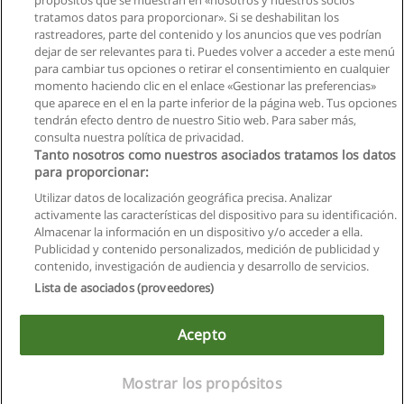
propósitos que se muestran en «nosotros y nuestros socios
tratamos datos para proporcionar». Si se deshabilitan los
Maestría en sistemas de organización Industrial
rastreadores, parte del contenido y los anuncios que ves podrían
Universidad Tecnológica Indoamerica
dejar de ser relevantes para ti. Puedes volver a acceder a este menú
para cambiar tus opciones o retirar el consentimiento en cualquier
Solicita información
momento haciendo clic en el enlace «Gestionar las preferencias»
que aparece en el en la parte inferior de la página web. Tus opciones
tendrán efecto dentro de nuestro Sitio web. Para saber más,
consulta nuestra política de privacidad.
Tanto nosotros como nuestros asociados tratamos los datos
para proporcionar:
Reglas de uso
Utilizar datos de localización geográfica precisa. Analizar
activamente las características del dispositivo para su identificación.
Privacidad de datos
Almacenar la información en un dispositivo y/o acceder a ella.
Publicidad y contenido personalizados, medición de publicidad y
Contactar con Educaedu
contenido, investigación de audiencia y desarrollo de servicios.
Lista de asociados (proveedores)
Copyright © Educaedu Business S.L. - CIF : B-95610580: -
www.educaedu.com.ec
Acepto
Mostrar los propósitos