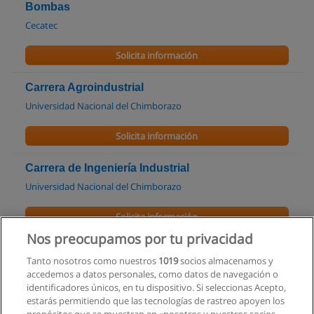
Bombas
Cecatec
Solicita información
Carrera Agroindustrial
Universidad Nacional del Chimborazo
Solicita información
Carrera de Ingeniería Industrial
Universidad Nacional del Chimborazo
Solicita información
Nos preocupamos por tu privacidad
Maestría en sistemas de organización Industrial
Tanto nosotros como nuestros
1019
socios almacenamos y
Universidad Tecnológica Indoamerica
accedemos a datos personales, como datos de navegación o
identificadores únicos, en tu dispositivo. Si seleccionas Acepto,
Solicita información
estarás permitiendo que las tecnologías de rastreo apoyen los