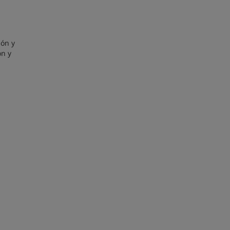
ión y
ón y