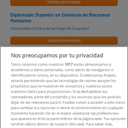
Solicita información
Diplomado Superior en Gerencia de Recursos
Humanos
Universidad Católica de Santiago de Guayaquil
Solicita información
Programación Avanzado en Dirección de
Nos preocupamos por tu privacidad
Empresas
Tanto nosotros como nuestros
1017
socios almacenamos y
IDE
accedemos a datos personales, como datos de navegación o
identificadores únicos, en tu dispositivo. Si seleccionas Acepto,
Solicita información
estarás permitiendo que las tecnologías de rastreo apoyen los
propósitos que se muestran en «nosotros y nuestros socios
tratamos datos para proporcionar». Si se deshabilitan los
Programa de Desarrollo Directivo
rastreadores, parte del contenido y los anuncios que ves podrían
IDE
dejar de ser relevantes para ti. Puedes volver a acceder a este menú
para cambiar tus opciones o retirar el consentimiento en cualquier
Solicita información
momento haciendo clic en el enlace «Gestionar las preferencias»
que aparece en el en la parte inferior de la página web. Tus opciones
tendrán efecto dentro de nuestro Sitio web. Para saber más,