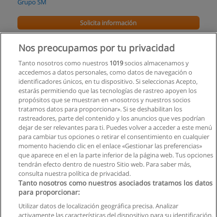
Grupo SM
Solicita información
Curso de Etiqueta y Protocolo para Ejecutivos
Nos preocupamos por tu privacidad
Centro de Capacitación Turistica
Tanto nosotros como nuestros
1019
socios almacenamos y
accedemos a datos personales, como datos de navegación o
Solicita información
identificadores únicos, en tu dispositivo. Si seleccionas Acepto,
estarás permitiendo que las tecnologías de rastreo apoyen los
propósitos que se muestran en «nosotros y nuestros socios
Curso - Seminario de Merchandising y Animación
tratamos datos para proporcionar». Si se deshabilitan los
del Punto de Venta
rastreadores, parte del contenido y los anuncios que ves podrían
SKU Trade Marketing & Sales
dejar de ser relevantes para ti. Puedes volver a acceder a este menú
para cambiar tus opciones o retirar el consentimiento en cualquier
Solicita información
momento haciendo clic en el enlace «Gestionar las preferencias»
que aparece en el en la parte inferior de la página web. Tus opciones
tendrán efecto dentro de nuestro Sitio web. Para saber más,
consulta nuestra política de privacidad.
Tanto nosotros como nuestros asociados tratamos los datos
para proporcionar:
Reglas de uso
Utilizar datos de localización geográfica precisa. Analizar
activamente las características del dispositivo para su identificación.