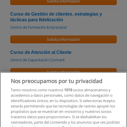
Solicita información
Curso de Gestión de clientes, estrategias y
tácticas para fidelización
Centro de Formación Empresarial
Solicita información
Curso de Atención al Cliente
Centro de Capacitación Cormark
Solicita información
Nos preocupamos por tu privacidad
Curso de Calidad en el Servicio al Cliente
Tanto nosotros como nuestros
1019
socios almacenamos y
Nueva Acropolis
accedemos a datos personales, como datos de navegación o
identificadores únicos, en tu dispositivo. Si seleccionas Acepto,
Solicita información
estarás permitiendo que las tecnologías de rastreo apoyen los
propósitos que se muestran en «nosotros y nuestros socios
tratamos datos para proporcionar». Si se deshabilitan los
Curso - Excediendo las Expectativas del Cliente
rastreadores, parte del contenido y los anuncios que ves podrían
DTes Comunicación y Eventos