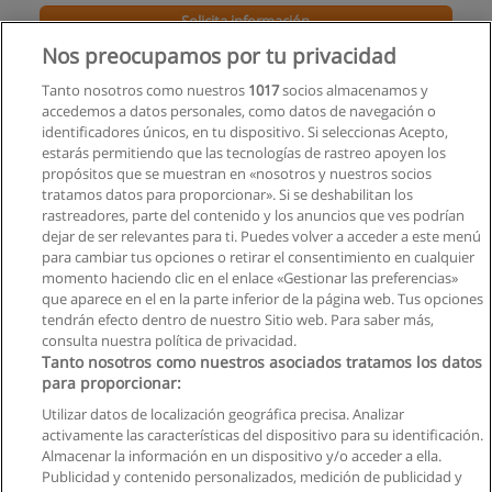
Solicita información
Nos preocupamos por tu privacidad
Subespecialización en Hospitalidad
Tanto nosotros como nuestros
1017
socios almacenamos y
Colegio de Hospitalidad, Arte culinario y Turismo
accedemos a datos personales, como datos de navegación o
identificadores únicos, en tu dispositivo. Si seleccionas Acepto,
Solicita información
estarás permitiendo que las tecnologías de rastreo apoyen los
propósitos que se muestran en «nosotros y nuestros socios
tratamos datos para proporcionar». Si se deshabilitan los
Carrera de Hoteleria
rastreadores, parte del contenido y los anuncios que ves podrían
UIDE - Universidad Internacional de Ecuador
dejar de ser relevantes para ti. Puedes volver a acceder a este menú
para cambiar tus opciones o retirar el consentimiento en cualquier
Solicita información
momento haciendo clic en el enlace «Gestionar las preferencias»
que aparece en el en la parte inferior de la página web. Tus opciones
tendrán efecto dentro de nuestro Sitio web. Para saber más,
consulta nuestra política de privacidad.
Tanto nosotros como nuestros asociados tratamos los datos
para proporcionar:
Reglas de uso
Utilizar datos de localización geográfica precisa. Analizar
activamente las características del dispositivo para su identificación.
Privacidad de datos
Almacenar la información en un dispositivo y/o acceder a ella.
Publicidad y contenido personalizados, medición de publicidad y
Contactar con Educaedu