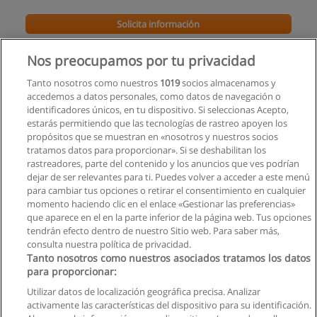
Solicita información
Curso Técnicas de Ventas con Aval Internacional
Nos preocupamos por tu privacidad
Ecuapymes - Iberdata
Tanto nosotros como nuestros
1019
socios almacenamos y
accedemos a datos personales, como datos de navegación o
Solicita información
identificadores únicos, en tu dispositivo. Si seleccionas Acepto,
estarás permitiendo que las tecnologías de rastreo apoyen los
propósitos que se muestran en «nosotros y nuestros socios
Curso Inteligencia Artificial para Atención al
tratamos datos para proporcionar». Si se deshabilitan los
Cliente y Ventas Efectivas
rastreadores, parte del contenido y los anuncios que ves podrían
Grupo Empresarial Politécnico
dejar de ser relevantes para ti. Puedes volver a acceder a este menú
para cambiar tus opciones o retirar el consentimiento en cualquier
Solicita información
momento haciendo clic en el enlace «Gestionar las preferencias»
que aparece en el en la parte inferior de la página web. Tus opciones
tendrán efecto dentro de nuestro Sitio web. Para saber más,
consulta nuestra política de privacidad.
Tanto nosotros como nuestros asociados tratamos los datos
para proporcionar:
Reglas de uso
Utilizar datos de localización geográfica precisa. Analizar
activamente las características del dispositivo para su identificación.
Privacidad de datos