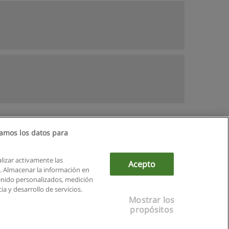
amos los datos para
alizar activamente las
Acepto
ón. Almacenar la información en
tenido personalizados, medición
a y desarrollo de servicios.
Mostrar los
propósitos