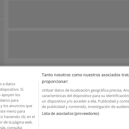
Tanto nosotros como nuestros asociados trat
proporcionar:
 a datos
ispositivo. Si
Utilizar datos de localización geográfica precisa. An
o apoyen los
características del dispositivo para su identificaci
Reglas de uso
Privacidad de datos
Contactar con Educaedu
 datos para
un dispositivo y/o acceder a ella. Publicidad y con
o y los anuncios que
de publicidad y contenido, investigación de audienci
Copyright © Educaedu Business S.L. - CIF : B-95610580: -
www.educaedu.com.ec
 este menú para
Lista de asociados (proveedores)
o haciendo clic en el
or de la página web.
más, consulta