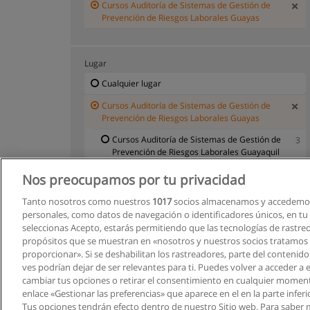
Cursos Auditoría de Sistemas de Gestión de
Prevención de Riesgos Laborales Guayas
Lugar
Cualquier lugar
Cursos Auditoría de Sistemas de Gestión de
Prevención de Riesgos Laborales Guayas
Cursos Auditoría de Sistemas de Gestión de
3
Prevención de Riesgos Laborales Guayaquil
Nos preocupamos por tu privacidad
Tanto nosotros como nuestros
1017
socios almacenamos y accedemos
personales, como datos de navegación o identificadores únicos, en tu d
seleccionas Acepto, estarás permitiendo que las tecnologías de rastre
propósitos que se muestran en «nosotros y nuestros socios tratamos
proporcionar». Si se deshabilitan los rastreadores, parte del contenid
ves podrían dejar de ser relevantes para ti. Puedes volver a acceder a
cambiar tus opciones o retirar el consentimiento en cualquier moment
enlace «Gestionar las preferencias» que aparece en el en la parte inferi
Tus opciones tendrán efecto dentro de nuestro Sitio web. Para saber 