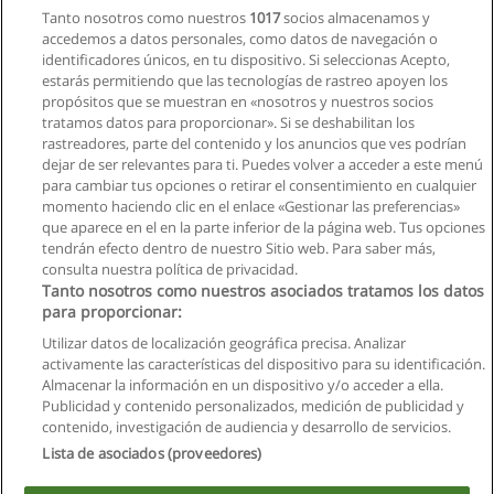
Tanto nosotros como nuestros
1017
socios almacenamos y
Solicita información
accedemos a datos personales, como datos de navegación o
identificadores únicos, en tu dispositivo. Si seleccionas Acepto,
estarás permitiendo que las tecnologías de rastreo apoyen los
Curso Trabajo en Equipo y Gestión de la
propósitos que se muestran en «nosotros y nuestros socios
Comunicación
tratamos datos para proporcionar». Si se deshabilitan los
Service Quality Ecuador (Capacitación & Asesoramiento
rastreadores, parte del contenido y los anuncios que ves podrían
Empresarial)
dejar de ser relevantes para ti. Puedes volver a acceder a este menú
para cambiar tus opciones o retirar el consentimiento en cualquier
Solicita información
momento haciendo clic en el enlace «Gestionar las preferencias»
que aparece en el en la parte inferior de la página web. Tus opciones
tendrán efecto dentro de nuestro Sitio web. Para saber más,
consulta nuestra política de privacidad.
Tanto nosotros como nuestros asociados tratamos los datos
para proporcionar:
Reglas de uso
Utilizar datos de localización geográfica precisa. Analizar
activamente las características del dispositivo para su identificación.
Privacidad de datos
Almacenar la información en un dispositivo y/o acceder a ella.
Publicidad y contenido personalizados, medición de publicidad y
Contactar con Educaedu
contenido, investigación de audiencia y desarrollo de servicios.
Lista de asociados (proveedores)
Copyright © Educaedu Business S.L. - CIF : B-95610580: -
www.educaedu.com.ec