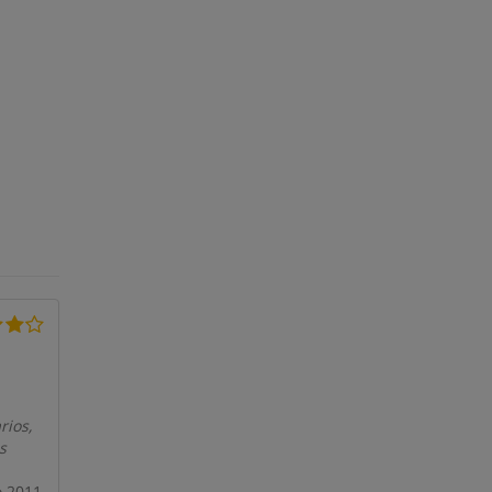
rios,
s
o 2011