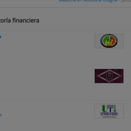
oría financiera
a
a